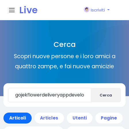
Live
Iscriviti
City I
Cerca
n
Scopri nuove persone e i loro amici a
quattro zampe, e fai nuove amicizie
Cerca
Articoli
Articles
Utenti
Pagine