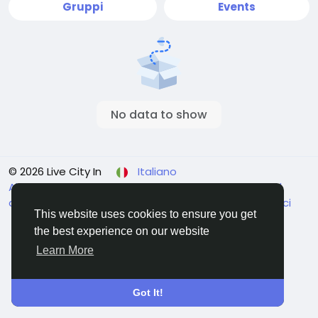
Gruppi
Events
No data to show
© 2026 Live City In
Italiano
About
Termini e Condizioni
Privacy
Shipping and
delivery policy
Refund and return policy
Contattaci
This website uses cookies to ensure you get
Elenco
the best experience on our website
Learn More
Got It!