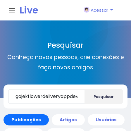
Live
Acessar
City I
Pesquisar
n
Conheça novas pessoas, crie conexões e
faça novos amigos
Pesquisar
Publicações
Artigos
Usuários