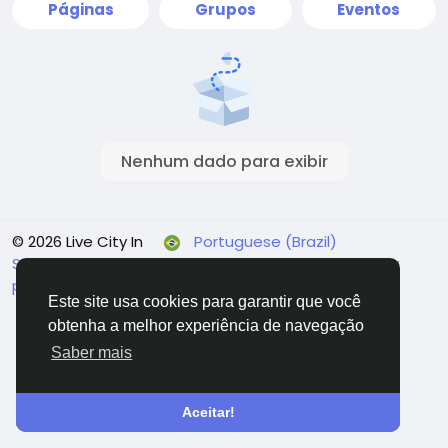
Páginas
Grupos
Eventos
Nenhum dado para exibir
© 2026 Live City In
Portuguese (Brazil)
Sobre
Termos
Privacidade
Shipping and delivery
policy
Refund and return policy
Fale conosco
Este site usa cookies para garantir que você
Diretório
obtenha a melhor experiência de navegação
Saber mais
Aceitar!