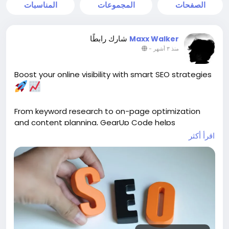
الصفحات
المجموعات
المناسبات
شارك رابطًا
Maxx Walker
-
منذ ٣ أشهر
Boost your online visibility with smart SEO strategies
From keyword research to on-page optimization
and content planning, GearUp Code helps
businesses attract the right audience and drive
اقرأ أكثر
long-term organic growth. ()
Explore:
https://gearupcode.com/seo-services/
#SEOservices
#DigitalMarketing
#GearUpCode
#SearchEngineOptimization
#BusinessGrowth
#OrganicTraffic
#SEOStrategy
#MarketingTips