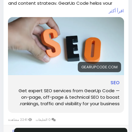
and content strategy, GearUp Code helps your
business grow with sustainable organic traffic. ()
اقرأ أكثر
Explore:
https://gearupcode.com/seo-services/
#SEOservices
#DigitalMarketing
#GearUpCode
#SearchEngineOptimization
#BusinessGrowth
#OrganicTraffic
#SEOStrategy
#MarketingTips
GEARUPCODE.COM
SEO
Get expert SEO services from GearUp Code —
on-page, off-page & technical SEO to boost
rankings, traffic and visibility for your business.
0 التعليقات
2241 مشاهدة
الرجاء تسجيل الدخول , للأعجاب والمشاركة والتعليق على هذا!