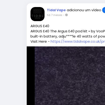
adicionou um vídeo
Tidal Vape
há 7 meses
-
ARGUS E40
ARGUS E40 The Argus E40 pod kit » by VooP
built-in battery, adju****le 40 watts of po
Visit Here -
https://www.tidalvape.co.uk/