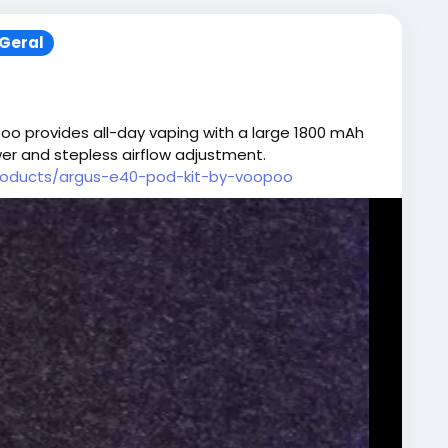
Geral
oo provides all-day vaping with a large 1800 mAh
wer and stepless airflow adjustment.
products/argus-e40-pod-kit-by-voopoo