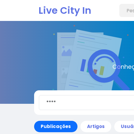
Live City In
Conheç
Publicações
Artigos
Usuá