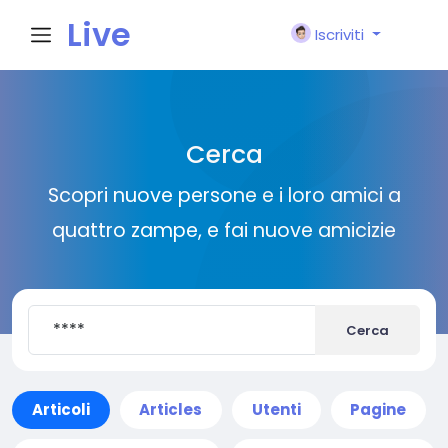
Live
Iscriviti
City I
Cerca
n
Scopri nuove persone e i loro amici a
quattro zampe, e fai nuove amicizie
Cerca
Articoli
Articles
Utenti
Pagine