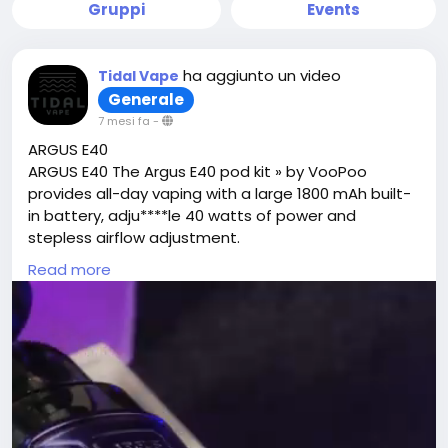
Gruppi
Events
ha aggiunto un video
Tidal Vape
Generale
7 mesi fa
-
ARGUS E40
ARGUS E40 The Argus E40 pod kit » by VooPoo
provides all-day vaping with a large 1800 mAh built-
in battery, adju****le 40 watts of power and
stepless airflow adjustment.
Visit Here -
Read more
https://www.tidalvape.co.uk/products/argus-e40-
pod-kit-by-voopoo