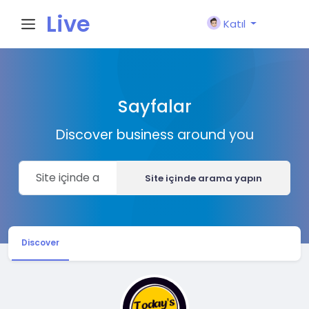
Live
Katıl
City I
Sayfalar
n
Discover business around you
Site içinde arama yapın
Discover