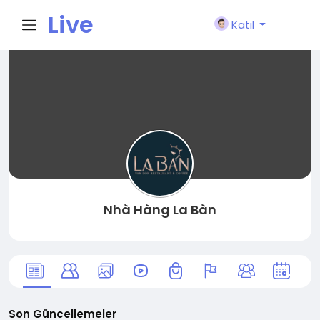
Live
Katıl
City I
n
Nhà Hàng La Bàn
Son Güncellemeler