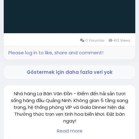
0 Yorumlar
410 Views
Please log in to like, share and comment!
Göstermek için daha fazla veri yok
Nhà hàng La Bàn Vân Đồn - Điểm đến hải sản tươi
sống hàng đầu Quảng Ninh. Không gian 5 tầng sang
trọng, hệ thống phòng VIP và Gala Dinner hiện đại.
Thưởng thức trọn vẹn tinh hoa biển khơi. Đặt bàn
ngay!
Website: https://labanvandon.vn/
Read more
Hotline: 09 247 56666