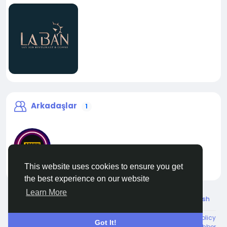
Arkadaşlar
1
This website uses cookies to ensure you get
liveadmin
the best experience on our website
Learn More
© 2026 Live City In
Turkish
About
Koşullar
Gizlilik
Shipping and delivery policy
Got It!
Refund and return policy
Contact Us
Rehber