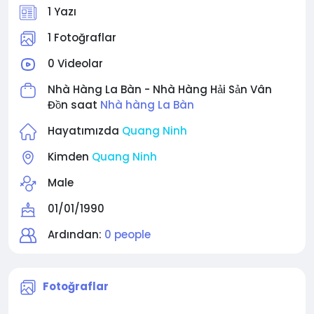
Địa chỉ: KĐT Thống Nhất, TT Cái Rồng, H. Vân Đồn,
1 Yazı
Quảng Ninh
Email: labanvandon@gmail.com
1 Fotoğraflar
0 Videolar
Nhà Hàng La Bàn - Nhà Hàng Hải Sản Vân
Đồn saat
Nhà hàng La Bàn
Hayatımızda
Quang Ninh
Kimden
Quang Ninh
Male
01/01/1990
Ardından:
0 people
Fotoğraflar