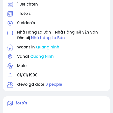
Địa chỉ: KĐT Thống Nhất, TT Cái Rồng, H. Vân Đồn,
1 Berichten
Quảng Ninh
Email: labanvandon@gmail.com
1 foto's
0 Video’s
Nhà Hàng La Bàn - Nhà Hàng Hải Sản Vân
Đồn bij
Nhà hàng La Bàn
Woont in
Quang Ninh
Vanaf
Quang Ninh
Male
01/01/1990
Gevolgd door
0 people
foto's