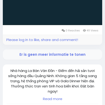
0 Reacties
411 Views
Please log in to like, share and comment!
Er is geen meer informatie te tonen
Nhà hàng La Bàn Vân Đồn - Điểm đến hải sản tươi
sống hàng đầu Quảng Ninh. Không gian 5 tầng sang
trọng, hệ thống phòng VIP và Gala Dinner hiện đại.
Thưởng thức trọn vẹn tinh hoa biển khơi. Đặt bàn
ngay!
Website: https://labanvandon.vn/
Read more
Hotline: 09 247 56666