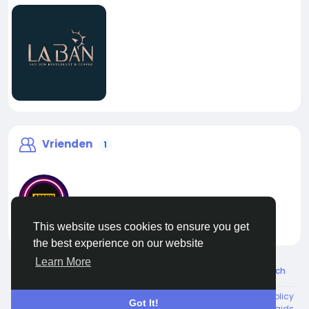
Vrienden
1
This website uses cookies to ensure you get
liveadmin
the best experience on our website
Learn More
© 2026 Live City In
Dutch
About
Voorwaarden
Privacy
Shipping and delivery policy
Got It!
Refund and return policy
Contact Us
Bedrijvengids