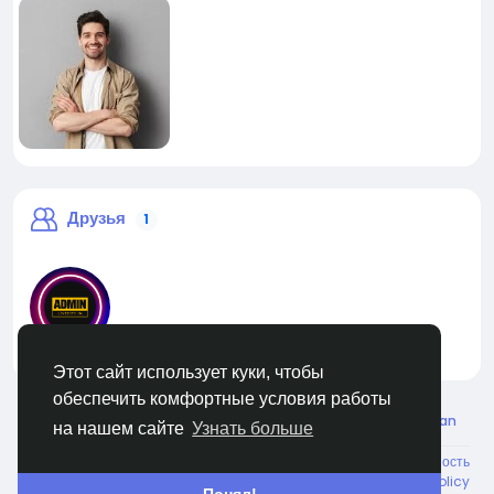
Друзья
1
liveadmin
Этот сайт использует куки, чтобы
обеспечить комфортные условия работы
© 2026 Live City In
Russian
на нашем сайте
Узнать больше
О нас
Условия использования
Конфиденциальность
Shipping and delivery policy
Refund and return policy