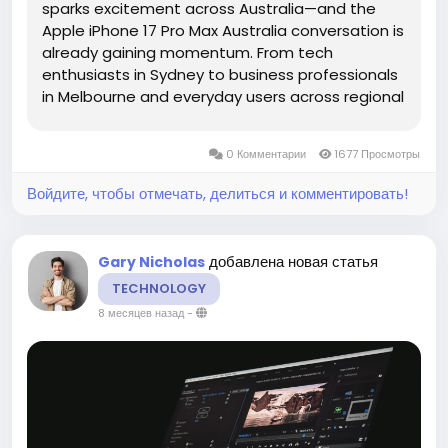
sparks excitement across Australia—and the
Apple iPhone 17 Pro Max Australia conversation is
already gaining momentum. From tech
enthusiasts in Sydney to business professionals
in Melbourne and everyday users across regional
Australia, people are eager to understand
whether Apple’s next premium device will justify
0 Комментарии
1677 Просмотры
its expected...
Войдите, чтобы отмечать, делиться и комментировать!
добавлена новая статья
Gary Nicholas
TECHNOLOGY
8 месяцев назад
-