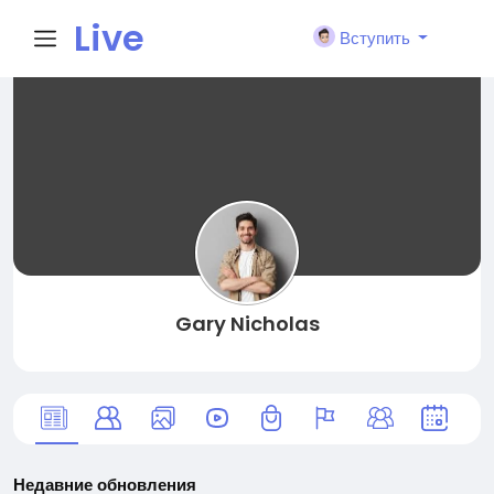
Live
Вступить
City I
n
Gary Nicholas
Недавние обновления