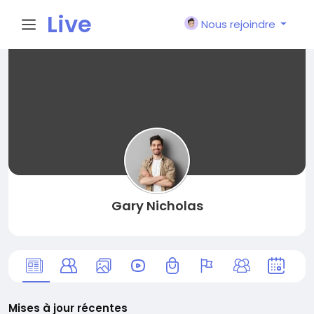
Live
Nous rejoindre
City I
n
Gary Nicholas
Mises à jour récentes