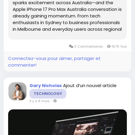
sparks excitement across Australia—and the
Apple iPhone 17 Pro Max Australia conversation is
already gaining momentum. From tech
enthusiasts in Sydney to business professionals
in Melbourne and everyday users across regional
Australia, people are eager to understand
whether Apple’s next premium device will justify
0 Commentaires
1670 Vue
its expected...
Connectez-vous pour aimer, partager et
commenter!
Ajout d’un nouvel article
Gary Nicholas
TECHNOLOGY
il y a 8 mois
-