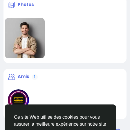
Photos
Amis
1
liveadmin
Ce site Web utilise des cookies pour vous
assurer la meilleure expérience sur notre site
© 2026 Live City In
French