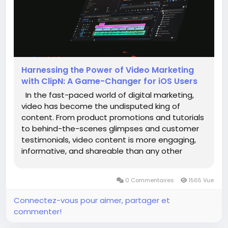
Harnessing the Power of Video Marketing
with ClipN: A Game-Changer for iOS Users
In the fast-paced world of digital marketing,
video has become the undisputed king of
content. From product promotions and tutorials
to behind-the-scenes glimpses and customer
testimonials, video content is more engaging,
informative, and shareable than any other
format. But creating high-quality video content
requires the right tools, especially for those who
0 Commentaires
1565 Vue
rely on mobile devices...
Connectez-vous pour aimer, partager et
commenter!