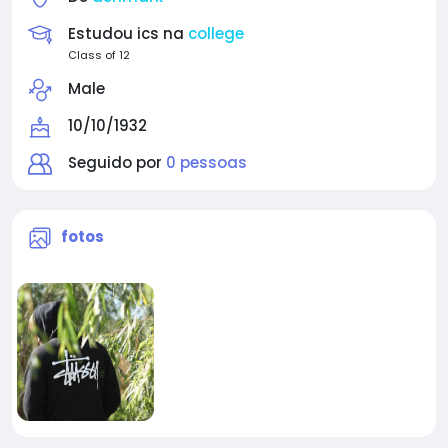
Estudou ics na
college
Class of 12
Male
10/10/1932
Seguido por
0 pessoas
fotos