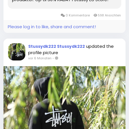
0 Kommentare
598 Ansichten
Please log in to like, share and comment!
updated the
Stussydk222 Stussydk222
profile picture
vor 6 Monaten
-