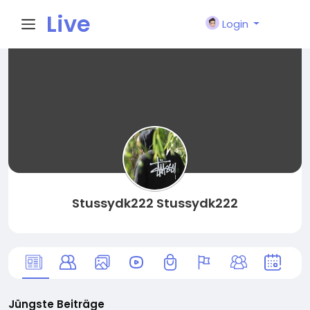
Live
Login
City I
n
Stussydk222 Stussydk222
Jüngste Beiträge