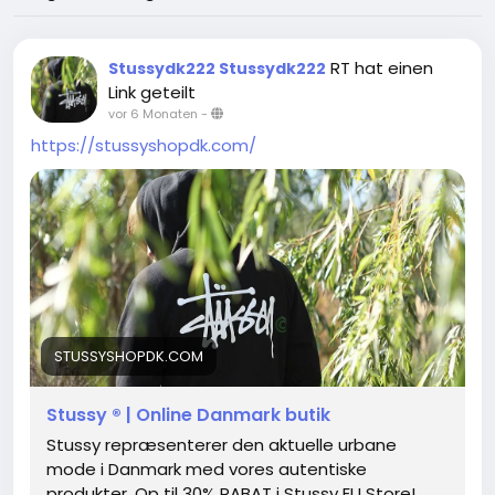
RT hat einen
Stussydk222 Stussydk222
Link geteilt
vor 6 Monaten
-
https://stussyshopdk.com/
STUSSYSHOPDK.COM
Stussy ® | Online Danmark butik
Stussy repræsenterer den aktuelle urbane
mode i Danmark med vores autentiske
produkter. Op til 30% RABAT i Stussy EU Store!