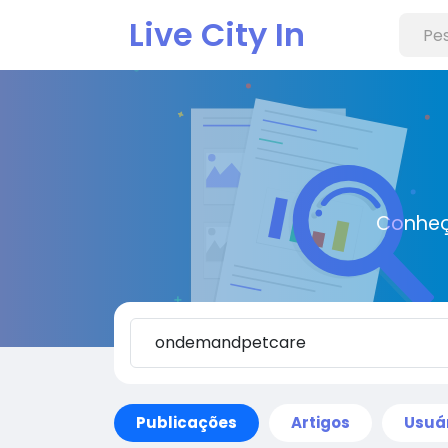
Live City In
Conheç
Publicações
Artigos
Usuá