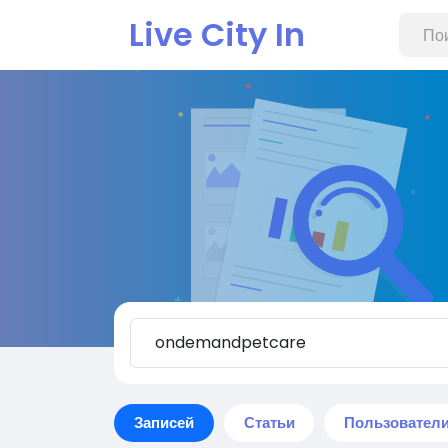
Live City In
Записей
Статьи
Пользовател