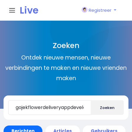
Live
Registreer
City I
Zoeken
n
Ontdek nieuwe mensen, nieuwe
verbindingen te maken en nieuwe vrienden
maken
Zoeken
Berichten
Articles
Gebruikers