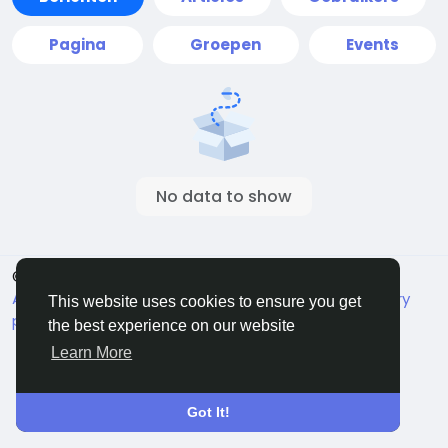
Pagina
Groepen
Events
No data to show
© 2026 Live City In
Dutch
About
Voorwaarden
Privacy
Shipping and delivery
This website uses cookies to ensure you get
policy
Refund and return policy
Contact Us
the best experience on our website
Bedrijvengids
Learn More
Got It!