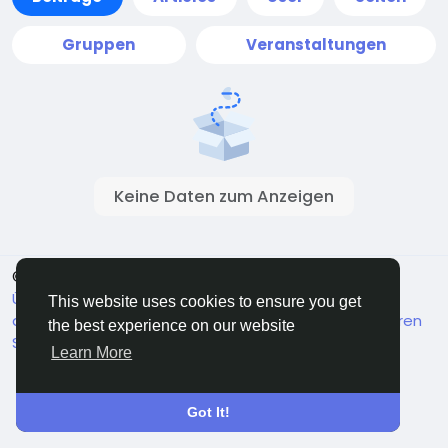
Gruppen
Veranstaltungen
Keine Daten zum Anzeigen
© 2026 Live City In
Deutsch
Über
Bedingungen
Datenschutz
Shipping and
This website uses cookies to ensure you get
delivery policy
Refund and return policy
Kontaktieren
the best experience on our website
Sie uns
Verzeichnis
Learn More
Got It!