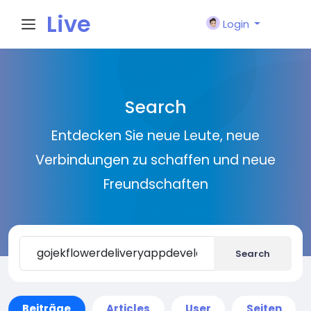
Live
Login
City I
Search
n
Entdecken Sie neue Leute, neue
Verbindungen zu schaffen und neue
Freundschaften
Search
Beiträge
Articles
User
Seiten