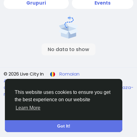
Grupuri
Events
No data to show
© 2026 Live City In
Romaian
About
Termeni
Confidențialitate
Shipping and
delivery policy
Refund and return policy
Contacteaza-
This website uses cookies to ensure you get
ne
Director
the best experience on our website
Learn More
Got It!