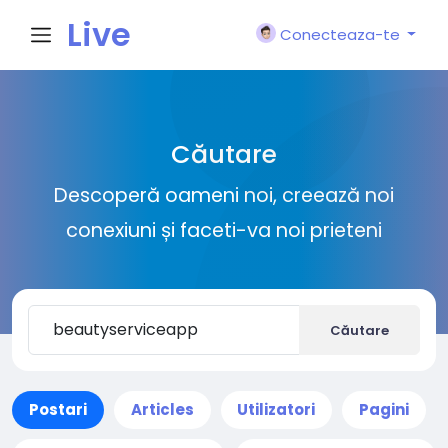
Live
Conecteaza-te
City I
Căutare
n
Descoperă oameni noi, creează noi
conexiuni și faceti-va noi prieteni
Căutare
Postari
Articles
Utilizatori
Pagini