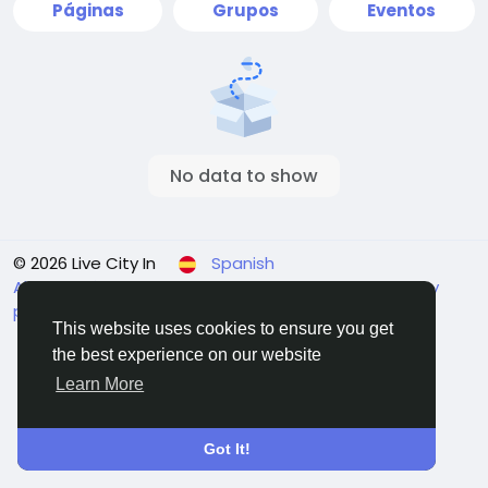
Páginas
Grupos
Eventos
No data to show
© 2026 Live City In
Spanish
About
Términos
Privacidad
Shipping and delivery
policy
Refund and return policy
Contact Us
This website uses cookies to ensure you get
Directorio
the best experience on our website
Learn More
Got It!