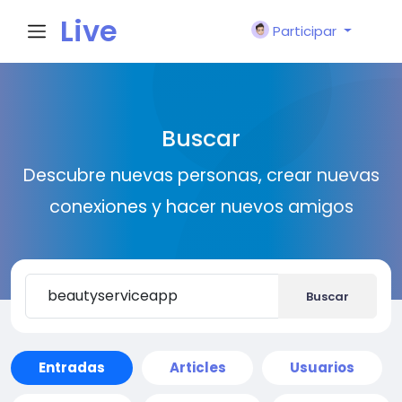
Live
Participar
City I
Buscar
n
Descubre nuevas personas, crear nuevas
conexiones y hacer nuevos amigos
Buscar
Entradas
Articles
Usuarios