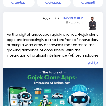
الصفحات
المجموعات
المناسبات
أضاف صورة
David Mark
-
منذ ٥ أشهر
As the digital landscape rapidly evolves, Gojek clone
apps are increasingly at the forefront of innovation,
offering a wide array of services that cater to the
growing demands of consumers. With the
integration of artificial intelligence (AI) technologies,
these apps are poised to enhance user experience,
اقرأ أكثر
streamline operations, and adapt to changing
market dynamics.
More Link:
https://app-clone.com/gojek-clone/
#aigojekclone
#aigojekcloneapps
#aimultiserviceapp
#gojekclone
#gojekcloneapp
#gojekclonescript
#gojekappclone