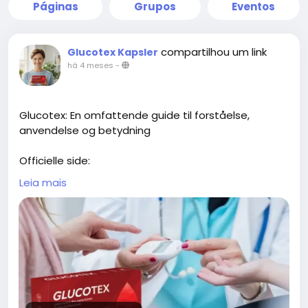
Páginas
Grupos
Eventos
compartilhou um link
Glucotex Kapsler
há 4 meses
-
Glucotex: En omfattende guide til forståelse,
anvendelse og betydning
Officielle side:
https://www.kissnutra.com/da/glucotex-
Leia mais
anmeldelser/
https://scribehow.com/page/Glucotex_Kapsler_An
meldelser_Sandheden_om_Blodsukker_Glucotex_
Kapsler__ZV1oqyHmSg-Dtm0MutRglw
https://open.firstory.me/story/cmmyqs6y102o001ys1