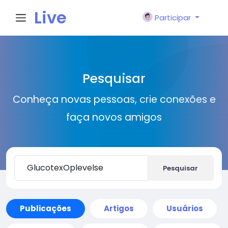
Live
Participar
City I
Pesquisar
n
Conheça novas pessoas, crie conexões e
faça novos amigos
Pesquisar
Publicações
Artigos
Usuários