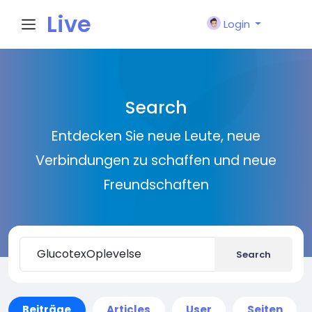
Live
Login
City I
Search
n
Entdecken Sie neue Leute, neue
Verbindungen zu schaffen und neue
Freundschaften
Search
Beiträge
Articles
User
Seiten