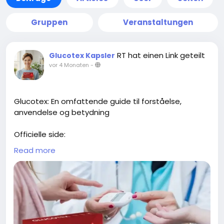
Gruppen
Veranstaltungen
RT hat einen Link geteilt
Glucotex Kapsler
vor 4 Monaten
-
Glucotex: En omfattende guide til forståelse,
anvendelse og betydning
Officielle side:
https://www.kissnutra.com/da/glucotex-
Read more
anmeldelser/
https://scribehow.com/page/Glucotex_Kapsler_An
meldelser_Sandheden_om_Blodsukker_Glucotex_
Kapsler__ZV1oqyHmSg-Dtm0MutRglw