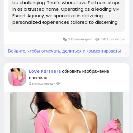
be challenging. That’s where Love Partners steps
in as a trusted name. Operating as a leading VIP
Escort Agency, we specialize in delivering
personalized experiences tailored to discerning
clients who seek quality, elegance, and
discretion. Whether you need a sophisticated
0 Комментарии
766 Просмотры
companion for a...
Войдите, чтобы отмечать, делиться и комментировать!
обновить изображение
Love Partners
профиля
2 месяца назад
-