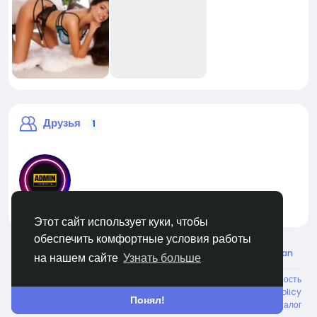
Друзья
1
liveadmin
Этот сайт использует куки, чтобы
обеспечить комфортные условия работы
© 2026 Live City In
Russian
на нашем сайте
Узнать больше
О нас
Условия использования
Конфиденциальность
Shipping and delivery policy
Refund and return policy
Понял!
Свяжитесь с нами
Каталог