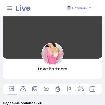
Live
Вступить
City I
n
Love Partners
Недавние обновления