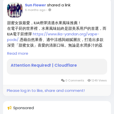
shared a link
Sun Flower
2. 森林莓果口味
6 months ago
-
喜歡酸甜平衡的朋友，可以選擇森林莓果口味。多種莓果混
甜蜜女孩最愛，ILIA煙彈清適水果風味推薦！
合出層次感十足的味道，加上 果味吸棒 特有的柔和煙感，
在電子菸的世界裡，水果風味始終是甜美系用戶的首選，而
每一口都像在享受新鮮水果的自然香甜， 漢宮草本果味吸
ILIA電子菸煙彈
https://www.ilia-yandan.org/vape-
棒 的獨特草本後韻，更添一份回味。
pods/
憑藉自然果香、適中涼感與細膩層次，打造出多款
深受「甜蜜女孩」喜愛的清新口味。無論是水潤多汁的荔
3. 青檸薄荷口味
枝、酸甜平衡的藍莓，還是夢幻聯名的蜜桃烏龍茶，皆以真
Read more
實食材為靈感，拒絕過度甜膩，帶來如啜飲手搖飲般的清爽
追求清涼感的用戶，推薦青檸薄荷口味。酸爽的青檸搭配清
體驗。這些風味不僅顏值高、口感佳，更兼顧順滑擊喉與穩
Attention Required! | Cloudflare
新的薄荷味，完美中和甜味，吸食過程清涼提神。這款 漢
定霧化，讓日常使用成為一種輕盈愉悅的小確幸。
宮草本果味替菸棒
https://www.khy001.com/
對於喜歡清
爽口感的朋友來說，是不可多得的必試口味。
人氣Top 3：甜美女孩私藏水果口味
0 Comments
1249 Views
4. 熱情百香果口味
**荔枝冰**：被譽為「夏日必抽」的哩亞煙彈
Please log in to like, share and comment!
https://www.ilia-yandan.org/
經典款，前段是剝殼荔枝
百香果的香氣濃鬱但不膩，帶有自然果酸，與 漢宮草本 的
的水潤清甜，中段浮現微酸果韻，尾段以溫和涼感收尾，整
淡淡草本香完美融合。這款 果味吸棒 不僅適合休閒時享
體如咬下新鮮荔枝般沁涼解渴，完全不膩口。
Sponsored
受，也很適合搭配下午茶，增添小確幸的愉悅感。