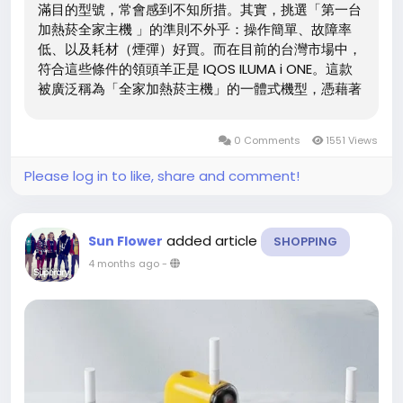
滿目的型號，常會感到不知所措。其實，挑選「第一台
加熱菸全家主機 」的準則不外乎：操作簡單、故障率
低、以及耗材（煙彈）好買。而在目前的台灣市場中，
符合這些條件的領頭羊正是 IQOS ILUMA i ONE。這款
被廣泛稱為「全家加熱菸主機」的一體式機型，憑藉著
高 CP 值與極低的使用門檻，成為 2026 年台灣玩家回
購率最高、指名度也最高的一款設備。 為什麼這台「一
0 Comments
1551 Views
體機」特別適合新手？首先是操作上的「零門檻」。很
多分離式全家加熱煙主機需要按鍵啟動或注意充電盒與
Please log in to like, share and comment!
棒子的連接狀態，但 ILUMA i ONE 簡化了一切流程：滑
開上蓋、插入煙彈、自動加熱、抽完丟棄。這套動作與
傳統習慣最為接近，且新一代的 FlexPuff...
added article
Sun Flower
SHOPPING
4 months ago
-