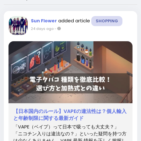
added article
Sun Flower
SHOPPING
24 days ago
-
【日本国内のルール】VAPEの違法性は？個人輸入
と年齢制限に関する最新ガイド
「VAPE（ベイプ）って日本で吸っても大丈夫？」
「ニコチン入りは違法なの？」といった疑問を持つ方
は少なくありません。VAPE 最新 情報を正しく把握し