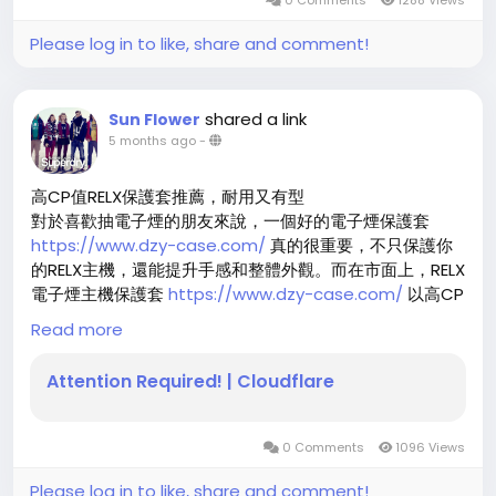
0 Comments
1288 Views
丁，以滿足習慣吸菸者對口感和喉嚨刺激的需求。但隨著需
求多樣化，部分品牌推出無尼古丁版本，專為只想享受口味
Please log in to like, share and comment!
的消費者設計。這類產品輕巧便攜，具備「即開即用」特
性，非常適合初學者及希望替代傳統香菸的族群。
shared a link
Sun Flower
尼古丁選擇與使用體驗
5 months ago
-
許多電子煙
https://www.vshops-1688.org/store/
品牌
高CP值RELX保護套推薦，耐用又有型
提供精確標示的尼古丁含量，從高、中、低到無尼古丁版
對於喜歡抽電子煙的朋友來說，一個好的電子煙保護套
本，方便使用者依個人需求選擇。低尼古丁或無尼古丁版本
https://www.dzy-case.com/
真的很重要，不只保護你
對新手來說，可降低依賴感，避免過度攝取。同時，這些產
的RELX主機，還能提升手感和整體外觀。而在市面上，RELX
品口味多元，從水果、薄荷到甜點風味皆有，無論是否含尼
電子煙主機保護套
https://www.dzy-case.com/
以高CP
古丁，都強調良好吸入體驗，使使用者能根據健康考量和喜
值、耐用又有型，成為很多人的首選。
Read more
好自由選擇。
首先，材質是挑選電子煙主機保護套
https://www.dzy-
Attention Required! | Cloudflare
市場趨勢與消費者選擇
case.com/
的關鍵。高品質的RELX保護套通常採用柔軟矽
膠或耐磨TPU，不只手感舒服，也能有效防止刮傷或碰撞造
隨著健康意識提升，越來越多廠商重視無尼古丁版本的開
成的損傷。對於每天都帶著煙桿的使用者來說，耐用性是必
0 Comments
1096 Views
發，不僅滿足想戒菸或降低尼古丁攝取的人，也吸引單純追
備條件。
求口味享受的年輕消費者。市場選擇多樣化，從高端霧化效
Please log in to like, share and comment!