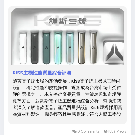
KISS主機性能質量綜合評測
隨著電子煙市場的蓬勃發展，Kiss電子煙主機以其時尚
設計、穩定性能和便捷操作，逐漸成為台灣市場上受歡
迎的選擇之一。​本文將從產品質量、性能表現和市場評
測等方面，對凱斯電子煙主機進行綜合分析，幫助消費
者深入了解這款產品。​ 產品質量與設計 Kis5煙桿採用高
品質材料製造，機身輕巧且手感良好，符合人體工學設
計，長時間使用不易疲勞。​外觀方面，主機提供多種顏
色選擇，如經典黑、宇宙白、寶寶粉等，滿足不同用戶
0 Comments
1559 Views
的個性化需求。​此外，主機採用磁吸式煙彈設計，安裝