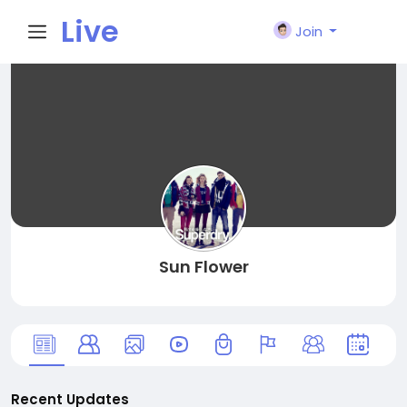
Live
Join
City I
n
Sun Flower
Recent Updates