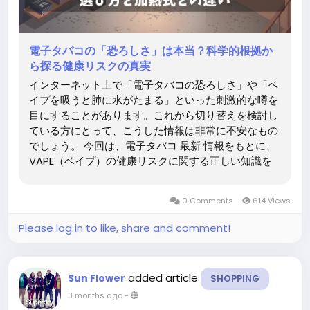
電子タバコの「恐ろしさ」は本当？科学的根拠か
ら探る健康リスクの真実
インターネット上で「電子タバコの恐ろしさ」や「ベ
イプを吸うと肺に水がたまる」といった刺激的な噂を
目にすることがあります。これから切り替えを検討し
ている方にとって、こうした情報は非常に不安なもの
でしょう。 今回は、電子タバコ 最新 情報をもとに、
VAPE（ベイプ）の健康リスクに関する正しい知識を
整理して解説します。 噂の背景と「肺に水がたまる」
の真相 「肺に水がたまる」という噂の多くは、数年前
0 Comments
614 Views
に海外で発生した、特定の不法な添加物（ビタミンE
アセテートなど）を含むリキッドを使用したことによ
Please log in to like, share and comment!
る健康被害のニュースが発端です。 日本国内で一般的
に流通している、あるいは信頼できるショップから個
人輸入した正規のリキッドを適切に使用する限りにお
added article
Sun Flower
SHOPPING
いて、このような事態が起こるという科学的根拠はあ
3 months ago
-
りません。電子タバコ...