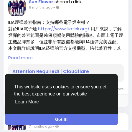
shared a link
Sun Flower
連續使用數日，風味層次依然清晰可辨，不會淪為模糊的甜
6 months ago
-
水味。
對於注重口感真實度的消費者來說，這種技術細節至關重
ILIA煙彈兼容指南：支持哪些電子煙主機？
要。當你在搜尋「煙彈ILIA」水果口味評測時，會發現「自
對於ILIA電子煙
https://www.ilia-hk.org/
用戶來說，了解
然」、「不膩」、「有層次」是最高頻出現的關鍵字；而最
煙彈的兼容範圍是確保順暢使用體驗的關鍵。市面上電子煙
可靠的方式，就是直接造訪「ILIA煙彈官網
主機品牌眾多，但並非所有設備都能與ILIA煙彈完美匹配。
https://www.ilia-yandan.org/
」，確保獲得原廠調配的
本文將詳細說明ILIA菸彈的官方支援機型、跨代兼容性，以
正宗風味，避開仿冒品因香精劣質導致的單一甜膩或人工化
及為何強烈建議僅搭配原廠主機使用，幫助你避免因錯誤搭
Read more
學感。
配導致的漏油、霧化不良甚至設備損壞等問題。
Attention Required! | Cloudflare
適合日常搭配：從通勤到約會都加分
官方完全兼容：ILIA全系列主機皆支援
這些清適水果風味電子煙煙彈
https://www.ilia-
ILIA哩亞煙彈
https://www.ilia-hk.org/
採用統一磁吸接口
This website uses cookies to ensure you get
0 Comments
955 Views
yandan.org/vape-pods/
不僅好抽，更因低刺激、高接
設計，與品牌旗下所有主機完全兼容，包括經典皮革款、布
the best experience on our website
受度，成為辦公室、約會或逛街時的理想選擇。加上2ml大
紋款、一代主機，以及最新旗艦ULTRA 5代。無論你使用的
Please log in to like, share and comment!
Learn More
容量與透明油倉設計，隨時掌握餘量，無需擔心尷尬斷檔。
是入門級還是高階機型，只要屬於ILIA官方產品線，即可無
小巧外觀與夢幻配色，也讓ILIA煙彈成為隨身小物中的時尚
縫安裝並發揮煙彈最佳性能。這種「全系列互通」策略，讓
配件。
用戶在升級主機時無需更換耗材生態，大幅提升使用便利性
Got It!
shared a link
Sun Flower
與長期經濟性。
7 months ago
-
總結來說，ILIA電子煙彈
https://www.ilia-