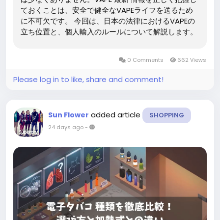
ておくことは、安全で健全なVAPEライフを送るため
に不可欠です。 今回は、日本の法律におけるVAPEの
立ち位置と、個人輸入のルールについて解説します。
日本国内での販売とニコチンの制限 日本の法律（薬機
法）では、ニコチンを含むリキッドやデバイスを「医
0 Comments
662 Views
薬品・医療機器」と定めています。そのため、厚生労
働省の承認がない限り、日本国内の店舗やオンライン
Please log in to like, share and comment!
ショップでニコチン入りのVAPEを販売・譲渡するこ
とは禁止されています。 現在、日本のショップで手に
入るVAPEは、すべてニコチンが含まれていない製品
added article
Sun Flower
SHOPPING
です。この点が、ベイプ最新 情報でも頻繁に取り上げ
24 days ago
-
られる日本独自の規制状況です。 合法的な「個人輸
入」という選択肢...