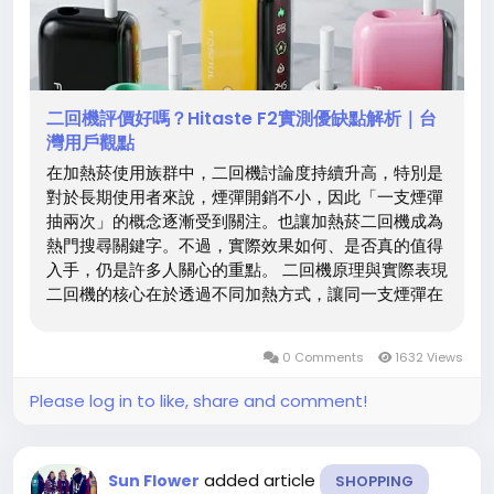
二回機評價好嗎？Hitaste F2實測優缺點解析｜台
灣用戶觀點
在加熱菸使用族群中，二回機討論度持續升高，特別是
對於長期使用者來說，煙彈開銷不小，因此「一支煙彈
抽兩次」的概念逐漸受到關注。也讓加熱菸二回機成為
熱門搜尋關鍵字。不過，實際效果如何、是否真的值得
入手，仍是許多人關心的重點。 二回機原理與實際表現
二回機的核心在於透過不同加熱方式，讓同一支煙彈在
第一次使用後，仍可進行第二次加熱。以 Hitaste F2
二回機為例，採用雙加熱設計，結合內部感應加熱與外
0 Comments
1632 Views
部環繞補熱，使煙彈剩餘菸草能再次被利用。 從實測角
度來看，「加熱菸抽兩次」是可行的，但效果取決於設
Please log in to like, share and comment!
備控溫能力。多數情況下，第二次口感約維持在第一次
的7～8成，煙霧量與擊喉感仍在，但風味會略為下降。
因此，IQOS二回機並非完全替代，而是提升使用效率
added article
Sun Flower
SHOPPING
的一種方式。 Hitaste F2優缺點分析 目前市面上加熱