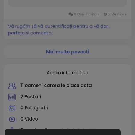
0 Commentarii
5774 Views
Vă rugăm să vă autentificați pentru a vă dori,
partaja și comenta!
Mai multe povesti
Admin information
11 oameni carora le place asta
2 Postari
0 Fotografii
0 Video
0 previzualizare
4.0