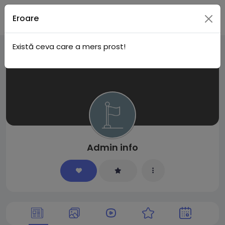
Live
Conecteaza-te
Eroare
Există ceva care a mers prost!
City I
n
Admin info