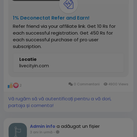
1% Deconectat Refer and Earn!
Refer friend via your affiliate link. Get 10 Rs for
each successful registration. Get 450 Rs for
each successful purchase of pro user
subscription.
Locatie
livecityin.com
0 Commentarii
4900 Views
2
Vă rugăm să vă autentificați pentru a vă dori,
partaja și comenta!
a adăugat un fișier
Admin info
3 ani în urmă
-