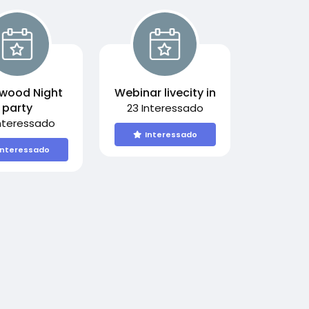
ywood Night
Webinar livecity in
party
23 Interessado
Interessado
Interessado
Interessado