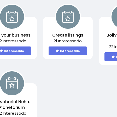
t your business
Create listings
Boll
2 Interessado
21 Interessado
22 
Interessado
Interessado
waharlal Nehru
Planetarium
2 Interessado