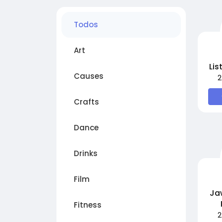
Todos
Art
Lis
Causes
2
Crafts
Dance
Drinks
Film
Ja
Fitness
2