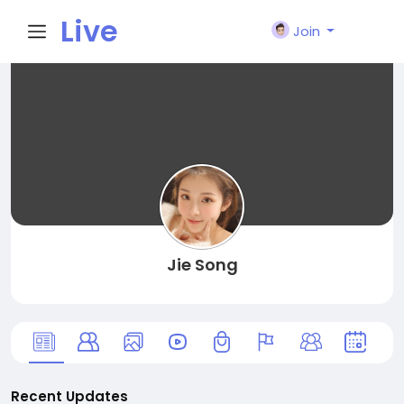
Live
Join
City I
n
Jie Song
Recent Updates