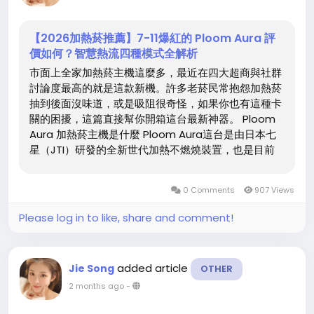
健康風險仍在...
【2026加熱菸推薦】7-11爆紅的 Ploom Aura 評
價如何？智慧熱流四種模式全解析
市面上全家加熱菸主機這麼多，最近在四大超商與社群
討論度最高的就是這款新機。許多老菸民常抱怨加熱菸
抽到後面沒味道，或是吸阻很奇怪，如果你也有這種卡
關的困擾，這篇直接幫你開箱這台最新神器。 Ploom
Aura 加熱菸主機是什麼 Ploom Aura這台是由日本七
星（JTI）研發的全新世代加熱不燃燒裝置，也是目前
市場上極少數主打「SMART HEATFLOW 智慧熱流技
術」的主機。它能精準控制每一次的加熱溫度，徹底解
0 Comments
907 Views
決過往加熱菸容易出現的焦糊味，讓菸草的純粹香氣從
第一口完美維持到最後一口。 Ploom Aura 的優缺點與
Please log in to like, share and comment!
四種加熱模式 Ploom...
added article
Jie Song
OTHER
2 months ago
-