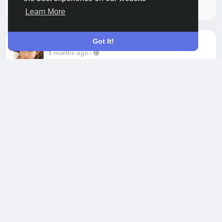
性。但若使用非原裝的煙彈，則可能會面臨漏油、煙霧不暢
Please log in to like, share and comment!
Learn More
等問題。因此，選擇與主機相匹配的RELX電子煙煙彈，能有
效保證使用
https://www.oioitw.com/all-url/
體驗。
Got It!
shared a link
Jie Song
如何判斷煙彈是否兼容
5 months ago
-
判斷悅刻煙彈
https://www.shops-yd.net/store/
是否
電子煙愛好者一直關注設備的續航力與便利性。無論是新手
兼容，首先要看煙彈接口是否與主機接合緊密。每款主機的
還是資深玩家，SP2拋棄式
https://www.pzs-
設計略有不同，因此在選擇煙彈時，需要確保煙彈的大小、
shop.net/sp2s-disposable/
12000口電子煙都能提供持
接口、密封性都與主機匹配。建議用戶選擇正規渠道購買悅
久穩定的煙霧體驗。這款電子煙擁有超大容量、Type-C充
刻煙彈，以免因煙彈與主機不匹配
電介面，並且具備安全保障，確保每一口煙霧都純正無虞。
https://www.vlone.com.tw/all-url/
導致使用問題。
Read more
超大容量，長效暢享
不同型號主機與煙彈的搭配推薦
Attention Required! | Cloudflare
容量對電子菸使用者來說至關重要，SP2一次性
對於RELX Alpha這款主機，建議搭配標準的Relx 5代煙彈
https://www.pzs-shop.net/sp2s-disposable/
電子煙
（如3%或5%的尼古丁濃度）來達到最佳的煙霧體驗。若使
提供高達12,000口的使用量，遠超市面上大多數產品。無論
0 Comments
966 Views
用RELX Essential等較小型的主機，則可選擇與其體積相符
是日常使用、外出旅遊，還是長時間工作，都無需擔心頻繁
的煙彈。這樣的搭配
https://www.mcq-tw.com/all-url/
充電或更換設備。
Please log in to like, share and comment!
不僅能確保煙霧順暢，還能延長主機與煙彈的使用壽命。