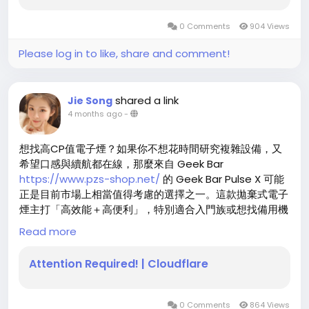
曜石黑與星際灰：經典不敗的男士首選
0 Comments
904 Views
對於追求穩重、低調質感的「全家加熱菸機子
Please log in to like, share and comment!
https://www.qjs-zj.com/
」用戶，「曜石黑」是絕對不
會出錯的選擇。磨砂質感不沾指紋，放在辦公桌上顯得沉穩
有力；而「星際灰」則多了一份科技感，銀灰色的金屬光澤
shared a link
Jie Song
在不同光線下呈現出豐富層次，是目前熱機職人所銷量最高
4 months ago
-
的顏色。這兩款配色完美演繹了「全家加熱菸主機
https://www.qjs-zj.com/
」的俐落與專業，非常適合日
想找高CP值電子煙？如果你不想花時間研究複雜設備，又
常商務場合使用。
希望口感與續航都在線，那麼來自 Geek Bar
https://www.pzs-shop.net/
的 Geek Bar Pulse X 可能
太空銀與薰衣紫：輕奢與個性的獨白
正是目前市場上相當值得考慮的選擇之一。這款拋棄式電子
煙主打「高效能＋高便利」，特別適合入門族或想找備用機
如果您想打破沉悶，展現與眾不同的品味，「太空銀」絕對
的使用者。
Read more
能讓您在人群中脫穎而出，極簡的金屬銀白散發出冷冽的時
尚感；而「薰衣紫」則是市面上極其少見的配色，淡雅的紫
Attention Required! | Cloudflare
色調中帶著微光，展現出輕奢的個性美，極受女性玩家與年
首先，在續航表現方面，Geek Bar Pulse
輕族群喜愛。熱機職人所認為，這款配色成功提升了「全家
https://www.pzs-shop.net/
X 採用大容量設計，相較一
加熱煙主機
https://www.qjs-zj.com/
」的整體美感，讓
般拋棄式產品可使用更久，減少頻繁更換的麻煩。對於通勤
0 Comments
864 Views