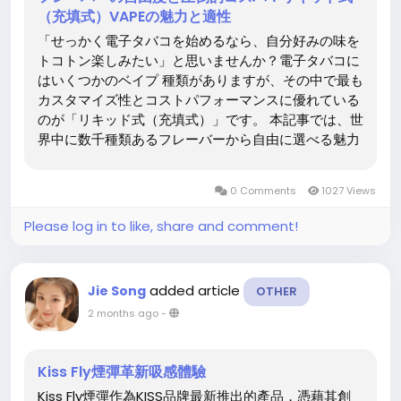
（充填式）VAPEの魅力と適性
「せっかく電子タバコを始めるなら、自分好みの味を
トコトン楽しみたい」と思いませんか？電子タバコに
はいくつかのベイプ 種類がありますが、その中で最も
カスタマイズ性とコストパフォーマンスに優れている
のが「リキッド式（充填式）」です。 本記事では、世
界中に数千種類あるフレーバーから自由に選べる魅力
や、長期的な維持費の安さ、そしてパーツ交換などの
メンテナンス面から見る向き・不向きの判断基準を詳
0 Comments
1027 Views
しく解説します。 リキッド式（充填式）の魅力とアダ
プタビリティ VAPEの醍醐味を最も味わえるのがリキ
Please log in to like, share and comment!
ッド式です。なぜ多くのユーザーが最終的にこのタイ
プに落ち着くのか、その理由を解説します。 圧倒的な
フレーバーの自由度...
added article
Jie Song
OTHER
2 months ago
-
Kiss Fly煙彈革新吸感體驗
Kiss Fly煙彈作為KISS品牌最新推出的產品，憑藉其創