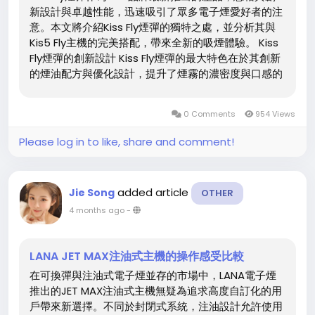
新設計與卓越性能，迅速吸引了眾多電子煙愛好者的注
意。本文將介紹Kiss Fly煙彈的獨特之處，並分析其與
Kis5 Fly主機的完美搭配，帶來全新的吸煙體驗。 Kiss
Fly煙彈的創新設計 Kiss Fly煙彈的最大特色在於其創新
的煙油配方與優化設計，提升了煙霧的濃密度與口感的
層次感。相較於傳統煙彈，Kiss Fly煙彈的煙霧更加豐
盈，讓使用者每次吸入都能感受到更強烈的滿足感。
0 Comments
954 Views
Kiss電子煙煙彈的設計也更加緊湊，避免了漏油的情況
發生，讓使用過程更加乾爽舒適。 KISS主機的優越性能
Please log in to like, share and comment!
搭配KIS5主機，Kiss...
added article
Jie Song
OTHER
4 months ago
-
LANA JET MAX注油式主機的操作感受比較
在可換彈與注油式電子煙並存的市場中，LANA電子煙
推出的JET MAX注油式主機無疑為追求高度自訂化的用
戶帶來新選擇。不同於封閉式系統，注油設計允許使用