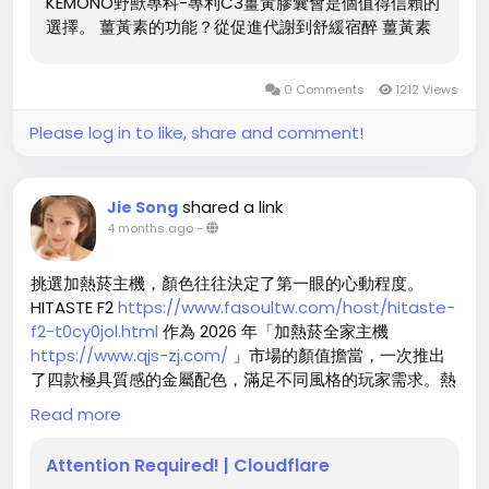
KEMONO野獸專科-專利C3薑黃膠囊會是個值得信賴的
選擇。 薑黃素的功能？從促進代謝到舒緩宿醉 薑黃素
最大的特色在於強大的抗氧化與抗發炎特性。它能促進
新陳代謝，對保護肝臟及減緩胃部不適有很好的幫助。
0 Comments
1212 Views
許多人以為它能加速酒精代謝來破解酒測，這其實是迷
思。它主要透過減輕乙醛傷害，來改善酒後頭痛、嘔吐
Please log in to like, share and comment!
與宿醉感。網路上許多人搜尋野獸專科薑黃解酒藥，其
實它屬於天然保養品。日常補充野獸專科薑黃錠，能有
效調節體質，維持良好的健康機能。 突破吸收限制，高
shared a link
Jie Song
濃度專利配方更有效...
4 months ago
-
挑選加熱菸主機，顏色往往決定了第一眼的心動程度。
HITASTE F2
https://www.fasoultw.com/host/hitaste-
f2-t0cy0jol.html
作為 2026 年「加熱菸全家主機
https://www.qjs-zj.com/
」市場的顏值擔當，一次推出
了四款極具質感的金屬配色，滿足不同風格的玩家需求。熱
機職人所深知台灣用戶對於「數位美學」的追求，特別引進
Read more
了全系列現貨。本文將帶您深度鑑賞 F2 的配色細節，看看
這款主機如何在保有強大功能之餘，還能成為您指尖最迷人
Attention Required! | Cloudflare
的時尚配飾。