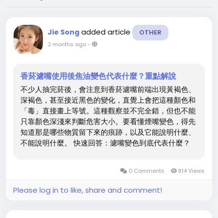
added article
Jie Song
OTHER
2 months ago
-
香菸濾嘴使用後焦油變色代表什麼？重點解說
不少人抽完菸後，會注意到香菸濾嘴前端出現黃褐色、
深褐色，甚至接近黑色的變化，直覺上會把這種顏色和
「毒」直接畫上等號。這種觀察並不完全錯，但也不能
只靠顏色深淺來判斷危害大小。要看懂煙嘴變色，得先
知道那是哪些物質留下來的痕跡，以及它能說明什麼、
不能說明什麼。 快速回答：濾嘴變色到底代表什麼？
濾嘴變色，主要是菸霧中的焦油、尼古丁與其他燃燒產
物附著在濾嘴纖維上的結果。顏色越明顯，通常代表沉
0 Comments
814 Views
積的量較多，或其中某些成分比例較高，但它不是單一
的毒性指標。也就是說，變色可以告訴你「確實有東西
Please log in to like, share and comment!
被攔下來了」，卻不能直接換算成致癌風險有多高。 換
個角度看，濾嘴上的顏色是一種可見證據，提醒吸菸者
吸入的不只是氣體，還包含顆粒與多種化學物質。不