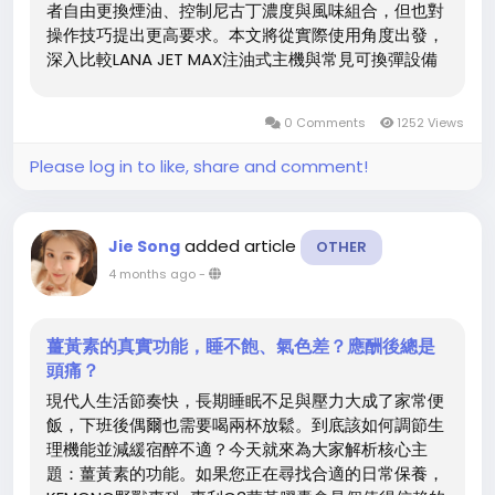
者自由更換煙油、控制尼古丁濃度與風味組合，但也對
操作技巧提出更高要求。本文將從實際使用角度出發，
深入比較LANA JET MAX注油式主機與常見可換彈設備
（如標準LANA主機）在操作感受上的關鍵差異，幫助
你判斷哪種類型更適合你的需求。 自由度 vs 便利性：
0 Comments
1252 Views
操作流程的根本差異 LANA主機 JET MAX 注油式主機需
手動注入煙油、等待棉芯浸潤，並定期更換霧化芯，整
Please log in to like, share and comment!
個過程雖多花1–2分鐘，卻換來無限風味組合的可能
性。你可以根據心情調配不同品牌煙油，甚至嘗試自調
配方。...
added article
Jie Song
OTHER
4 months ago
-
薑黃素的真實功能，睡不飽、氣色差？應酬後總是
頭痛？
現代人生活節奏快，長期睡眠不足與壓力大成了家常便
飯，下班後偶爾也需要喝兩杯放鬆。到底該如何調節生
理機能並減緩宿醉不適？今天就來為大家解析核心主
題：薑黃素的功能。如果您正在尋找合適的日常保養，