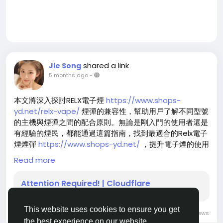
外型方面，Pulse X 採用時尚且具辨識度的設計，手感輕
巧，放入口袋或包包都不佔空間。多樣配色也符合年輕族群
偏好，兼具功能與外觀。
shared a link
Jie Song
5 months ago
-
本文將深入探討RELX電子煙
https://www.shops-
yd.net/relx-vape/
煙彈的兼容性，幫助用戶了解不同型號
的主機與煙彈之間的配合原則。無論是剛入門的使用者還是
有經驗的煙民，都能通過這篇指南，找到最適合的Relx電子
煙煙彈
https://www.shops-yd.net/
，提升電子煙的使用
體驗。
Read more
RELX煙彈的兼容性基礎
Attention Required! | Cloudflare
RELX煙彈
https://www.shops-yd.net/
與主機的兼容性
是選擇電子煙的重要因素。一般來說，RELX的煙彈與其官方
This website uses cookies to ensure you get
0 Comments
1160 Views
主機（如RELX Alpha、RELX Essential等）都有良好的兼容
the best experience on our website