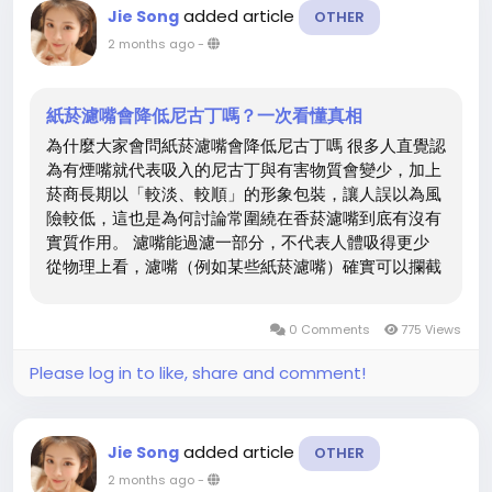
added article
Jie Song
OTHER
過，人體真正吸收多少、肺部受到多大影響，並不能只
2 months ago
-
憑一截變色的紙菸濾嘴就下定論。 濾嘴變色的科學成因
（簡明版）...
紙菸濾嘴會降低尼古丁嗎？一次看懂真相
為什麼大家會問紙菸濾嘴會降低尼古丁嗎 很多人直覺認
為有煙嘴就代表吸入的尼古丁與有害物質會變少，加上
菸商長期以「較淡、較順」的形象包裝，讓人誤以為風
險較低，這也是為何討論常圍繞在香菸濾嘴到底有沒有
實質作用。 濾嘴能過濾一部分，不代表人體吸得更少
從物理上看，濾嘴（例如某些紙菸濾嘴）確實可以攔截
部分大顆粒的焦油或固態顆粒，但尼古丁本身是氣溶膠
或氣態成分，許多有害物質並非完全被阻擋。實驗室檢
0 Comments
775 Views
測常在標準化機器條件下進行，數值未必等同於真實吸
菸者的吸入情況。 為什麼實際攝取的尼古丁不一定下降
Please log in to like, share and comment!
行為補償是關鍵變數；為了維持尼古丁滿足感，抽菸者
可能會改變吸力、吸更深或增加次數，這些因素會抵消
濾嘴的部分過濾效果。在有通氣孔的設計中，若使用時
added article
Jie Song
OTHER
手指或嘴唇遮住，等同改變了阻力與空氣流量，這點也
2 months ago
-
是煙嘴過濾器檢測時常被忽略的。 濾嘴不是安全保證，