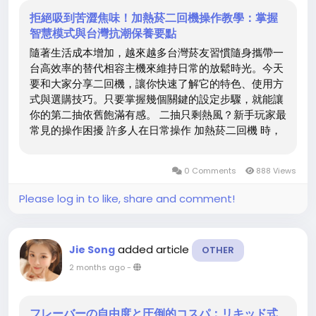
拒絕吸到苦澀焦味！加熱菸二回機操作教學：掌握
智慧模式與台灣抗潮保養要點
隨著生活成本增加，越來越多台灣菸友習慣隨身攜帶一
台高效率的替代相容主機來維持日常的放鬆時光。今天
要和大家分享二回機，讓你快速了解它的特色、使用方
式與選購技巧。只要掌握幾個關鍵的設定步驟，就能讓
你的第二抽依舊飽滿有感。 二抽只剩熱風？新手玩家最
常見的操作困擾 許多人在日常操作 加熱菸二回機 時，
常因為不熟悉副廠主機的發熱邏輯，在第一輪震動結束
後就急著把 TEREA 菸彈拔出來。這種不經意的插拔動
0 Comments
888 Views
作，不僅會破壞菸彈內部的密封結構，在台灣高溫潮濕
的氣候下，暴露的菸草更容易吸收空氣中的濕氣，導致
Please log in to like, share and comment!
第二次加熱時出現難聞的燒焦臭味。 智慧雙階段溫控：
Fasoul Q1 螢幕倒數的操作方法 其實這款設備的操作非
常直覺。使用全新一代的 二次加熱菸主機，使用者只要
added article
Jie Song
OTHER
透過正面內建的高高清 LCD 全彩智慧螢幕，就能即時
2 months ago
-
掌握電量、模式與預熱狀態。主機內建優化的雙階段溫
控曲線，在...
フレーバーの自由度と圧倒的コスパ：リキッド式