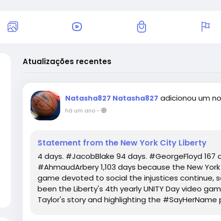
Atualizações recentes
adicionou um no
Natasha827 Natasha827
há um ano
-
Statement from the New York City Liberty
4 days. #JacobBlake 94 days. #GeorgeFloyd 167 d
#AhmaudArbery 1,103 days because the New York Lib
game devoted to social the injustices continue,
been the Liberty's 4th yearly UNITY Day video gam
Taylor's story and highlighting the #SayHerName pr