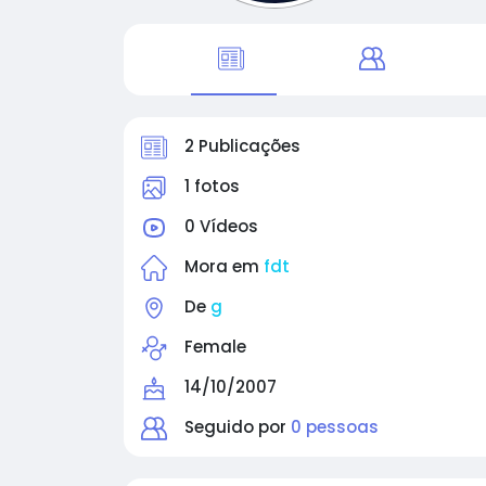
2 Publicações
1 fotos
0 Vídeos
Mora em
fdt
De
g
Female
14/10/2007
Seguido por
0 pessoas