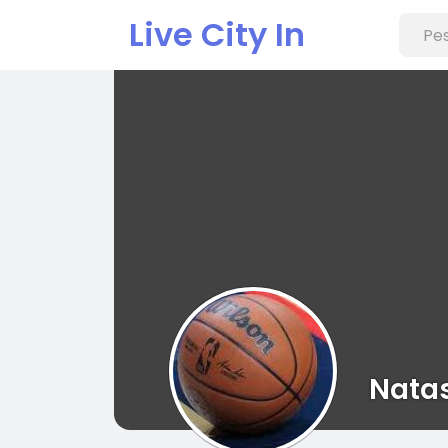
Live City In
Nata