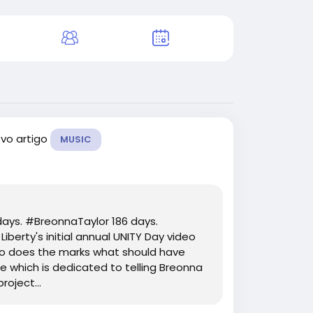
vo artigo
MUSIC
ays. #BreonnaTaylor 186 days.
erty's initial annual UNITY Day video
 so does the marks what should have
e which is dedicated to telling Breonna
oject...