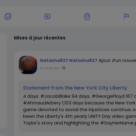
Mises à jour récentes
Ajout d’un nouve
Natasha827 Natasha827
il y a un an
-
Statement from the New York City Liberty
4 days. #JacobBlake 94 days. #GeorgeFloyd 167 d
#AhmaudArbery 1,103 days because the New York Lib
game devoted to social the injustices continue,
been the Liberty's 4th yearly UNITY Day video gam
Taylor's story and highlighting the #SayHerName pr