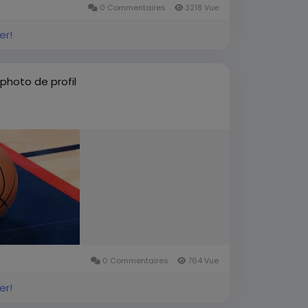
0 Commentaires
3218 Vue
er!
 photo de profil
0 Commentaires
764 Vue
er!