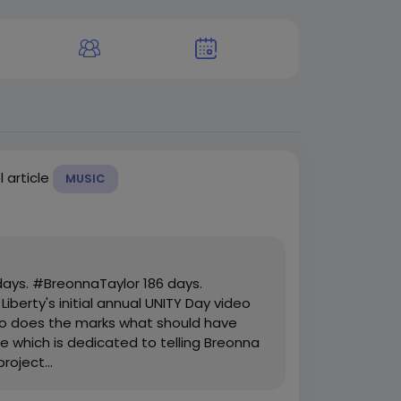
l article
MUSIC
ays. #BreonnaTaylor 186 days.
erty's initial annual UNITY Day video
 so does the marks what should have
e which is dedicated to telling Breonna
oject...