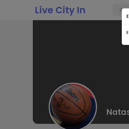
Live City In
E
I
Nata