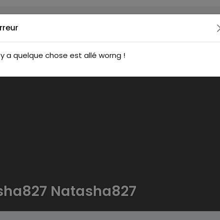
rreur
l y a quelque chose est allé worng !
sha827 Natasha827