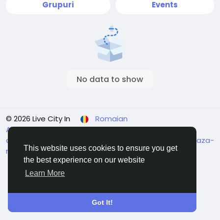
Grupuri
Events
No data to show
© 2026 Live City In
Romaian
About
Termeni
Confidențialitate
Shipping and
delivery policy
Refund and return policy
Contacteaza-
This website uses cookies to ensure you get
ne
Director
the best experience on our website
Learn More
Got It!