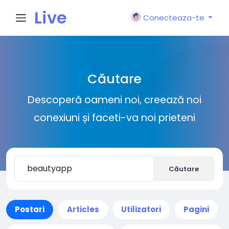
Live
Conecteaza-te
City I
Căutare
n
Descoperă oameni noi, creează noi
conexiuni și faceti-va noi prieteni
Căutare
Postari
Articles
Utilizatori
Pagini