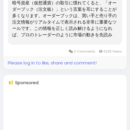
暗号資産（仮想通貨）の取引に慣れてくると、「オー
ダーブック（注文板）」という言葉を耳にすることが
多くなります。オーダーブックは、買い手と売り手の
注文情報がリアルタイムで表示される非常に重要なツ
ールです。この情報を正しく読み解けるようになれ
ば、プロのトレーダーのように市場の動きを先読み
し、有利な取引を行うことができます。 オーダーブッ
クとは何か？ オーダーブックとは、ある銘柄に対して
0 Comments
3228 Views
現在出されている「買い注文（Bid）」と「売り注文
（Ask）」が一覧で表示されている板情報のことで
Please log in to like, share and comment!
す。一般的に、以下のような情報が含まれます： 価格
（Price） 数量（Amount） 合計（Total） オーダー
ブックは常に更新されており、トレーダーたちの注文
Sponsored
がどこに集中しているのか、またどの価格帯で戦いが
起きているのかを視覚的に把握できます。...