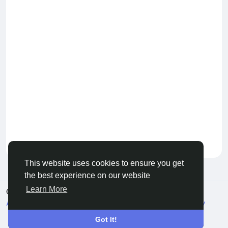
Keep our community healthy
by admin
This website uses cookies to ensure you get
the best experience on our website
Learn More
© 2026 Live City In
English
About
Terms
Privacy
Shipping and delivery policy
Refund and return policy
Contact Us
Directory
Got It!