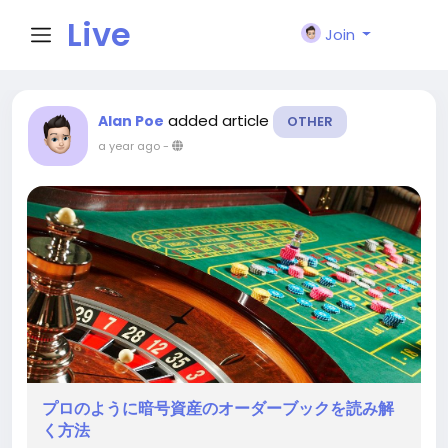
Live
Join
City I
added article
Alan Poe
OTHER
a year ago
-
n
プロのように暗号資産のオーダーブックを読み解
く方法