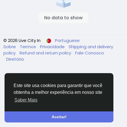
No data to show
© 2026 Live City In
Portuguese
Sobre
Termos
Privacidade
Shipping and delivery
policy
Refund and return policy
Fale Conosco
Diretório
Este site usa cookies para garantir que você
obtenha a melhor experiência em nosso site
Saber Mais
Aceitar!