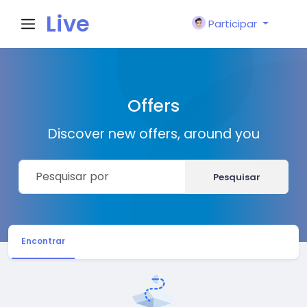
Live
Participar
City I
Offers
n
Discover new offers, around you
Pesquisar
Encontrar