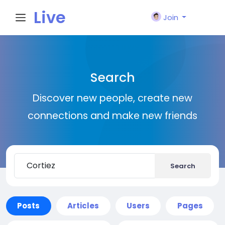
Live
Join
City I
Search
n
Discover new people, create new
connections and make new friends
Search
Posts
Articles
Users
Pages