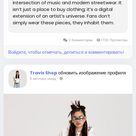
intersection of music and modern streetwear. It
isn’t just a place to buy clothing; it’s a digital
extension of an artist’s universe. Fans don’t
simply wear these pieces, they inhabit them.
Each drop feels intentional, curated, and
fleeting. That sense of rarity fuels...
0 Комментарии
1736 Просмотры
Войдите, чтобы отмечать, делиться и комментировать!
обновить изображение профиля
Travis Shop
8 месяцев назад
-