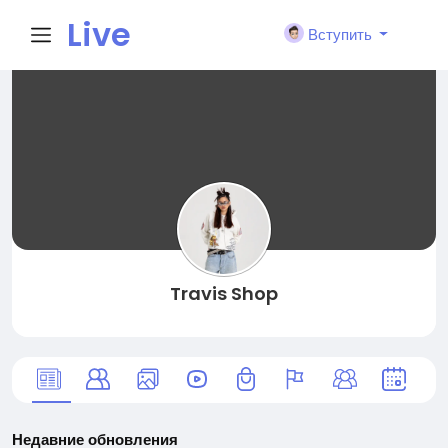
Live
Вступить
City I
n
Travis Shop
Недавние обновления