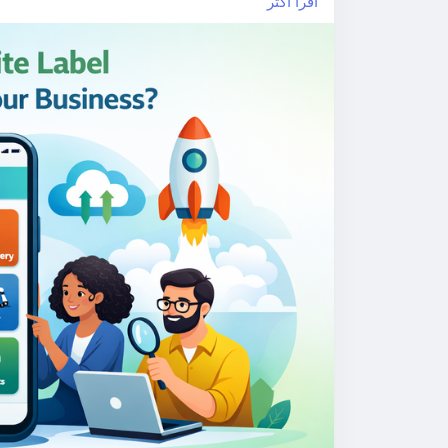
اقرأ أكثر
neapp
#gojekclonescript
#gojekappclone
#multiserviceapp
#gojekappclonescript