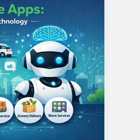
ekcloneapp
#whitelabelgojekclone
nescriptapp
#ondemandmultiserviceapp