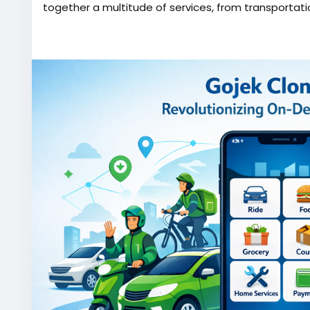
together a multitude of services, from transportati
More Link:
https://app-clone.com/gojek-clone/
#gojekclone
#gojekcloneapp
#gojekclonescript
#g
#whitelabelgojekclone
#multiserviceapp
#gojekap
#ondemandmultiserviceapp