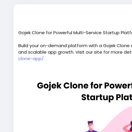
Gojek Clone for Powerful Multi-Service Startup Plat
Build your on-demand platform with a Gojek Clone de
and scalable app growth. Visit our site for more det
clone-app/
#gojekclone
#gojekcloneapp
#gojekclonescript
#s
#buildasuperapplikegojek
#superappdevelopmen
#multiserviceappdevelopment
#multiserviceappli
#gojeklikeapp
#applikegojek