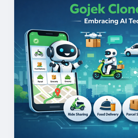
#gojekclonescript
#gojekappclone
#ondemandgoj
#multiserviceapp
#gojekappclonescript
#gojekclo