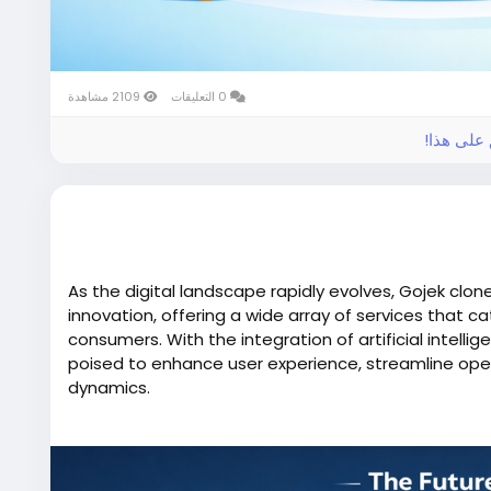
0 التعليقات
2109 مشاهدة
ق على هذا
As the digital landscape rapidly evolves, Gojek clon
innovation, offering a wide array of services that 
consumers. With the integration of artificial intelli
poised to enhance user experience, streamline ope
dynamics.
More Link:
https://app-clone.com/gojek-clone/
#aigojekclone
#aigojekcloneapps
#aimultiservice