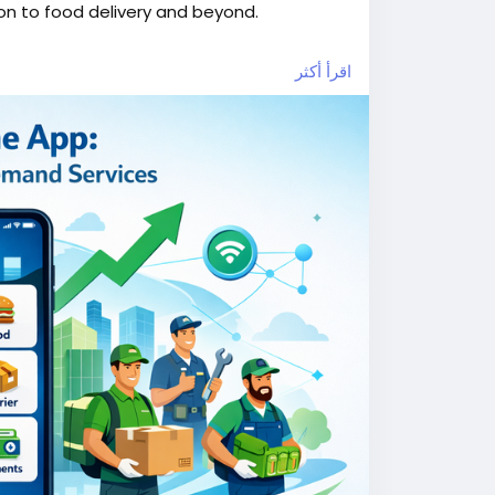
on to food delivery and beyond.
اقرأ أكثر
ojekappclone
#ondemandgojekcloneapp
pclonescript
#gojekclonescriptapp