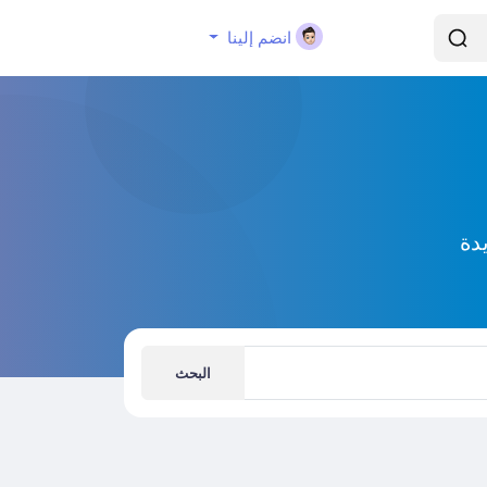
انضم إلينا
دة
البحث