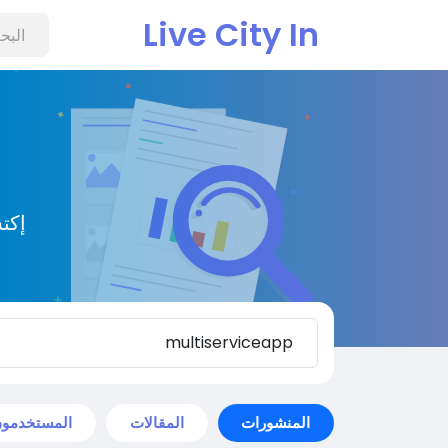
Live City In
إكت
المنشورات
المقالات
المستخدمو