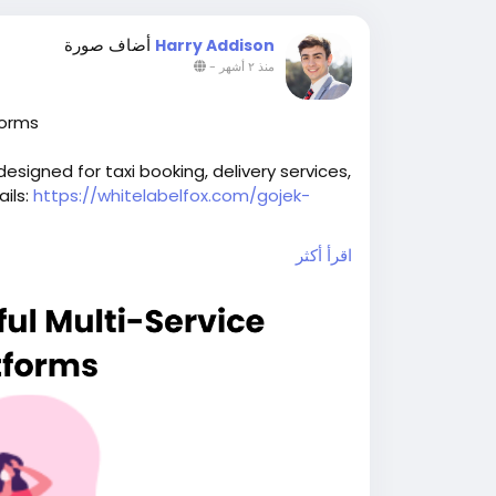
أضاف صورة
Harry Addison
-
منذ ٢ أشهر
forms
signed for taxi booking, delivery services,
ails:
https://whitelabelfox.com/gojek-
اقرأ أكثر
uperappdevelopment
#buildasuperapp
tcompany
#superapplikegojek
kegojek
#gojeklikeappdevelopment