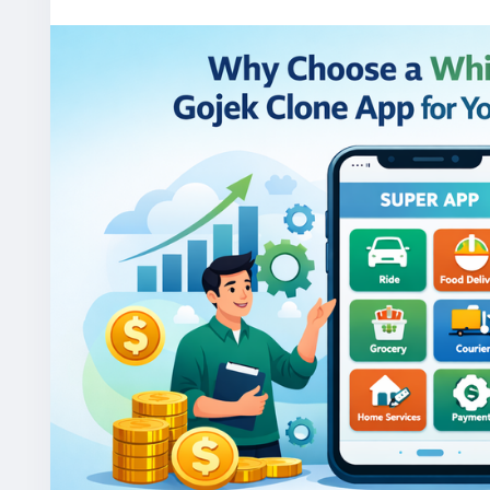
More Link:
https://app-clone.com/gojek-clone/
#whitelabelgojekcloneapp
#gojekclone
#gojekclo
#ondemandgojekcloneapp
#whitelabelgojekclone
#gojekclonescriptapp
#ondemandmultiserviceapp