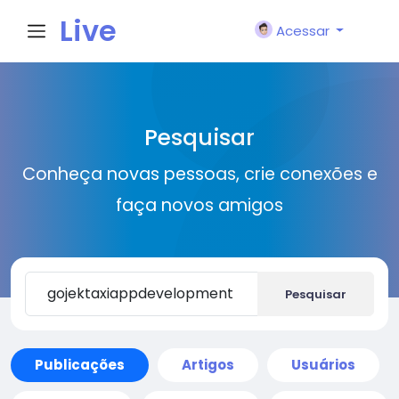
Live
Acessar
City I
Pesquisar
n
Conheça novas pessoas, crie conexões e
faça novos amigos
Pesquisar
Publicações
Artigos
Usuários