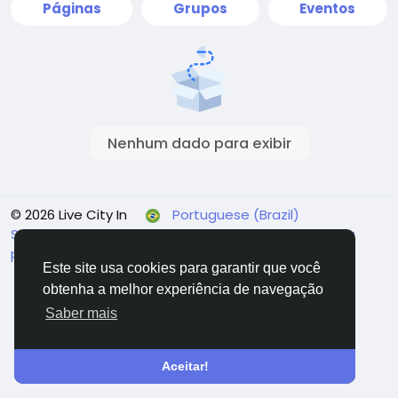
Páginas
Grupos
Eventos
Nenhum dado para exibir
© 2026 Live City In
Portuguese (Brazil)
Sobre
Termos
Privacidade
Shipping and delivery
policy
Refund and return policy
Fale conosco
Este site usa cookies para garantir que você
Diretório
obtenha a melhor experiência de navegação
Saber mais
Aceitar!