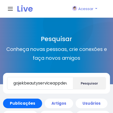
Live
Acessar
City I
Pesquisar
n
Conheça novas pessoas, crie conexões e
faça novos amigos
Pesquisar
Publicações
Artigos
Usuários