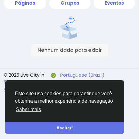
Páginas
Grupos
Eventos
Nenhum dado para exibir
© 2026 Live City In
Portuguese (Brazil)
Sobre
Termos
Privacidade
Shipping and delivery
policy
Refund and return policy
Fale conosco
Este site usa cookies para garantir que você
Diretório
obtenha a melhor experiência de navegação
Saber mais
Aceitar!