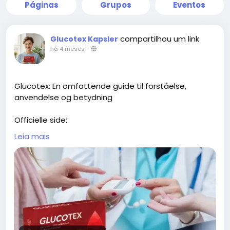
Páginas
Grupos
Eventos
compartilhou um link
Glucotex Kapsler
há 4 meses
-
Glucotex: En omfattende guide til forståelse,
anvendelse og betydning
Officielle side:
https://www.kissnutra.com/da/glucotex-
Leia mais
anmeldelser/
https://scribehow.com/page/Glucotex_Kapsler_An
meldelser_Sandheden_om_Blodsukker_Glucotex_
Kapsler__ZV1oqyHmSg-Dtm0MutRglw
https://open.firstory.me/story/cmmyqs6y102o001ys1