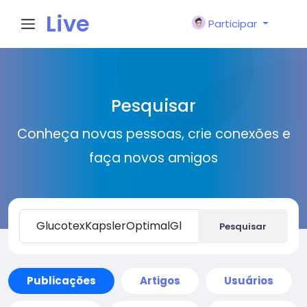
Live
Participar
City I
Pesquisar
n
Conheça novas pessoas, crie conexões e
faça novos amigos
Pesquisar
Publicações
Artigos
Usuários