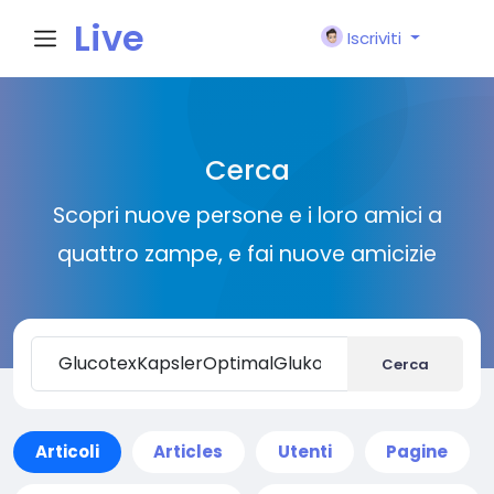
Live
Iscriviti
City I
Cerca
n
Scopri nuove persone e i loro amici a
quattro zampe, e fai nuove amicizie
Cerca
Articoli
Articles
Utenti
Pagine