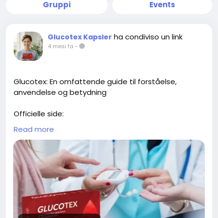
Gruppi
Events
ha condiviso un link
Glucotex Kapsler
4 mesi fa
-
Glucotex: En omfattende guide til forståelse,
anvendelse og betydning
Officielle side:
https://www.kissnutra.com/da/glucotex-
Read more
anmeldelser/
https://scribehow.com/page/Glucotex_Kapsler_An
meldelser_Sandheden_om_Blodsukker_Glucotex_
Kapsler__ZV1oqyHmSg-Dtm0MutRglw
https://open.firstory.me/story/cmmyqs6y102o001ys1