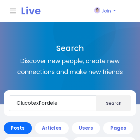
Live
Join
City I
Search
n
Discover new people, create new
connections and make new friends
Search
Posts
Articles
Users
Pages