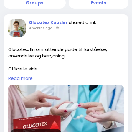
Groups
Events
shared a link
Glucotex Kapsler
4 months ago
-
Glucotex: En omfattende guide til forståelse,
anvendelse og betydning
Officielle side:
https://www.kissnutra.com/da/glucotex-
Read more
anmeldelser/
https://scribehow.com/page/Glucotex_Kapsler_An
meldelser_Sandheden_om_Blodsukker_Glucotex_
Kapsler__ZV1oqyHmSg-Dtm0MutRglw
https://open.firstory.me/story/cmmyqs6y102o001ys1