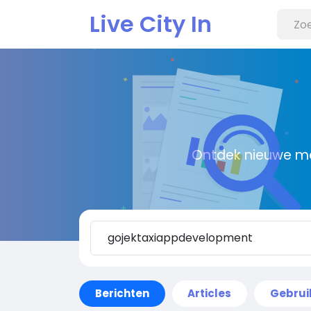
Live City In
Ontdek nieuwe me
Berichten
Articles
Gebrui