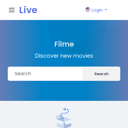
Live
Login
City I
Filme
n
Discover new movies
Search