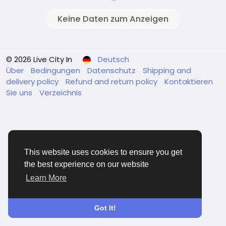
Keine Daten zum Anzeigen
© 2026 Live City In
Deutsch
Über
Bedingungen
Datenschutz
Shipping and
delivery policy
Refund and return policy
Kontaktieren
Sie uns
Verzeichnis
This website uses cookies to ensure you get
the best experience on our website
Learn More
Got It!