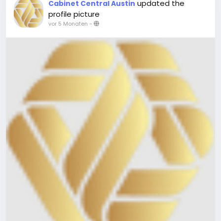
updated the
Cabinet Central Austin
profile picture
vor 5 Monaten
-