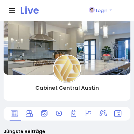
Live
Login
City I
n
Cabinet Central Austin
Jüngste Beiträge