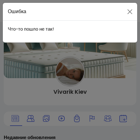
Live
Вступить
Ошибка
Что-то пошло не так!
City I
n
Vivarik Kiev
Недавние обновления