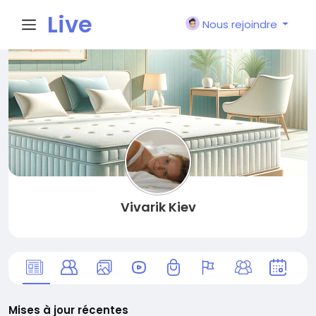
Live
Nous rejoindre
City I
n
Vivarik Kiev
Mises à jour récentes