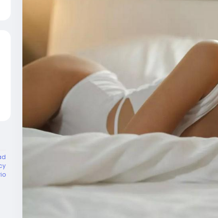
ad
cy
rio