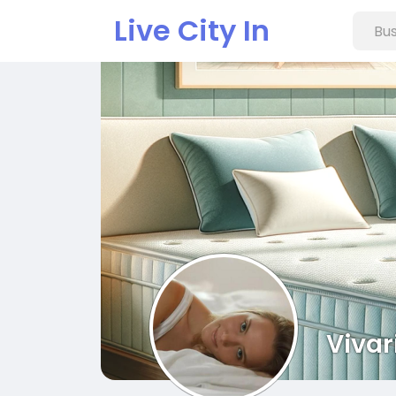
Live City In
Vivar