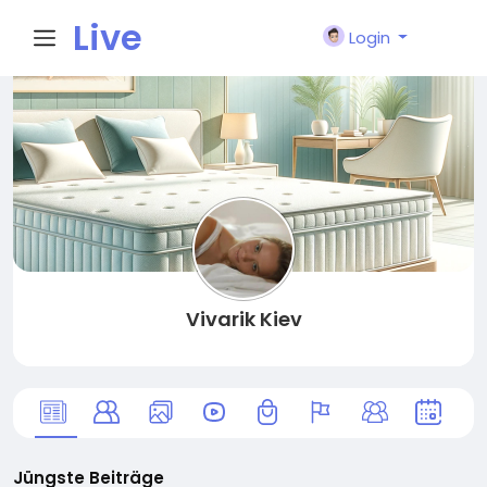
Live
Login
City I
n
Vivarik Kiev
Jüngste Beiträge